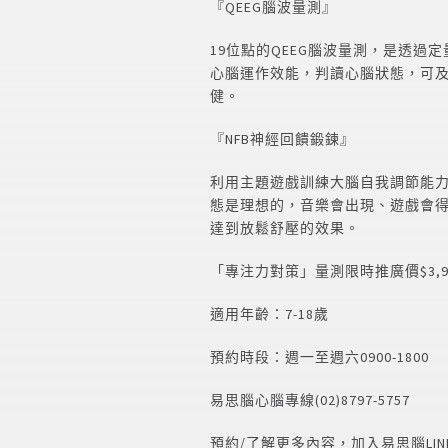
『QEEG腦波量測』
19位點的QEEG腦波量測，是透
心腦運作效能，判讀心腦狀態，可
健。
『NFB神經回饋鍛鍊』
利用主題遊戲訓練大腦自我調節能
態是理想的，音樂會出現、遊戲會
達到放鬆舒壓的效果。
「專注力對策」量測限時推廣價$3,9
適用年齡：7-18歲
預約時段：週一至週六0900-1800
易思腦心腦專線(02)8797-5757
預約/了解更多內容，加入易思腦LI