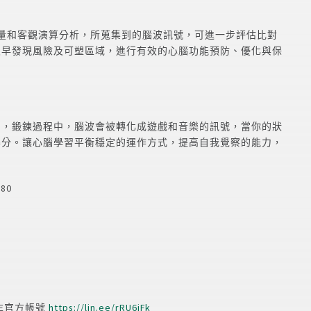
過定量和客觀演算分析，所蒐集到的腦波訊號，可進一步評估比對
及早發現風險及可塑區域，進行有效的心腦功能預防、優化與保
力，鍛鍊過程中，腦波會被轉化成遊戲和音樂的訊號，當你的狀
得分。讓心腦學習平衡穩定的運作方式，提高自我覺察的能力，
80
NE官方帳號
https://lin.ee/rRU6iFk