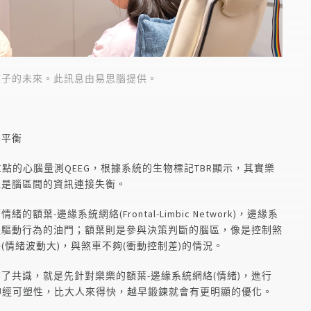
孩子的未來。此訊息由易思腦提供。
腦平衡
點的心腦量測QEEG，根據系統的生物標記TBR顯示，其實樂
但是腦區間的資訊連接失衡。
葉-邊緣系統網絡(Frontal-Limbic Network)，邊緣系
是驅動行為的油門；額葉則是參與決策判斷的腦區，像是控制煞
情緒波動大)，與煞車不夠(衝動控制差)的情況。
了共識，就是先針對樂樂的額葉-邊緣系統網絡(情緒)，進行
神經可塑性，比大人來得快，越早鍛鍊就會有更明顯的優化。