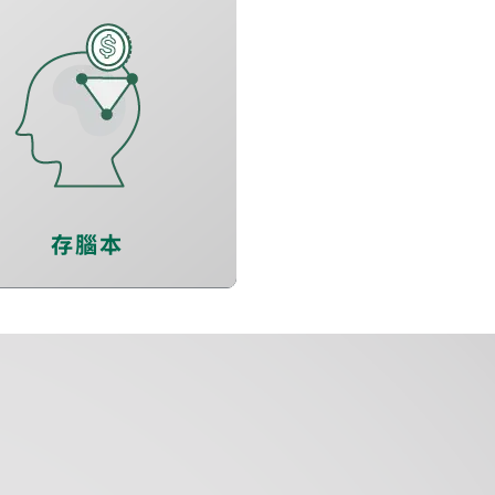
認知儲備
穩定情緒
健康睡眠
存腦本