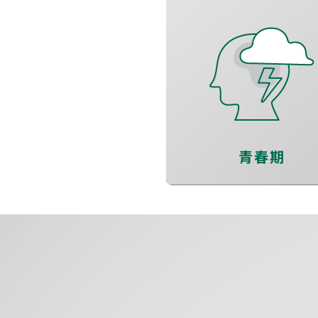
擊退3C成癮
增進內在成長
同儕人際關係
青春期