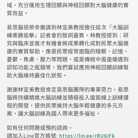
域，充分運用生理回饋與神經回饋對大腦健康的實
質效益。
易思腦很榮幸邀請到林宜美教授擔任這次『大腦訓
練乘勝追擊』記者會的致詞嘉賓，林教授提到：研
究與臨床並進才有機會將成果轉化成對民眾大腦健
康的實質幫助，像是民眾經常面臨的睡眠、記憶、
憂鬱、焦慮、壓力等問題，或是傳統中風復健遇到
認知功能之瓶頸等，我們嘗試應用神經回饋訓練幫
助大腦維持最佳化狀態。
謝謝林宜美教授肯定易思腦團隊的專業努力，易思
腦將持續精進大腦訓練並積極投入遠距線上訓練課
程的開發，提供民眾維持大腦年輕健康的多元方
案，讓大腦訓練為國人帶來更多福祉。
如有任何問題或預約諮詢，
請加入Line官方帳號:
https://lin.ee/rRU6iFk