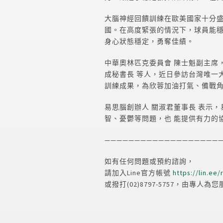
大腦神經回饋訓練在歐美國家十分盛
國。在高度緊張的情況下，球員能
身心狀態穩定，勇奪佳績。
中華奧林匹克委員會 陳士魁副主席
成秘書長 等人，近日參訪台灣唯一
訓練成果，為欣蓉加油打氣、備戰角
易思腦創辦人 關淑君董事長 表示，
智、憂鬱等問題，也 能提供有力的
————————————————————
如有任何問題或預約諮詢，
請加入Line官方帳號
https://lin.ee/
或撥打(02)8797-5757，由專人為您