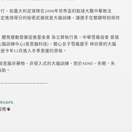
行，如義大利足球隊在2006年世界盃的點球大戰中擊敗法
穩定進球得分的秘密武器就是大腦訓練，讓選手在關鍵時刻保持
，體育運動發展促進基金會 孫立群執行長、中華雪橇協會 曾瑞
大腦訓練中心(易思腦科技)，關心女子雪橇選手 林欣蓉的大腦
逐今年12月進入冬季奧運的資格。
易思腦非藥物、非侵入式的大腦訓練，對於ADHD、失眠、失
協助。
—————————————-
rRU6iFk
服務🧠