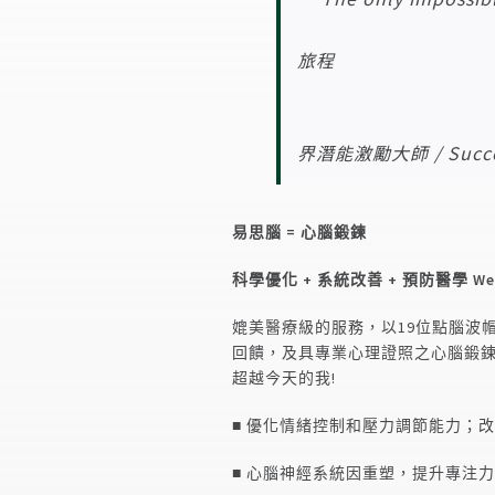
唯一不可能
界潛能激勵大師 / Succe
易思腦 = 心腦鍛鍊
科學優化 + 系統改善 + 預防醫學 We c
媲美醫療級的服務，以19位點腦波
回饋，及具專業心理證照之心腦鍛
超越今天的我!
■ 優化情緒控制和壓力調節能力；
■ 心腦神經系統因重塑，提升專注