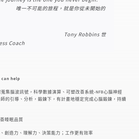
的旅程，就是你從未開始的
旅程
Tony Robbins 世
ss Coach
an help
帽蒐集腦波訊號，科學數據演算、可塑改善系統‑NFB心腦神經
鍊師的引導、分析，鍛鍊下，有計畫地穩定完成心腦鍛鍊，持續
改善睡眠品質
力、創造力、理解力、決策能力；工作更有效率