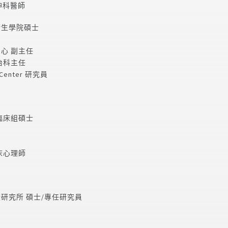
神科醫師
衛生學院碩士
心 副主任
治科主任
 Center
研究員
臨床組碩士
床心理師
研究所 碩士
/
專任研究員