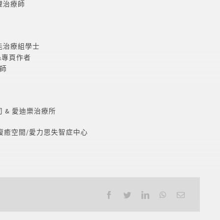
理治療師
能治療組學士
絲專頁作者
療師
 & 愛迪樂治療所
復癒空間/愛力思失智症中心