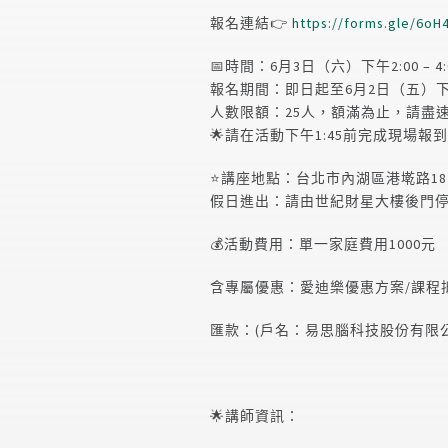
報名連結👉
https://forms.gle/6o
📅時間：6月3日（六）下午2:00 – 4:
報名期間：即日起至6月2日（五）下午
人數限額：25人，額滿為止，請盡
🌟請在活動下午1:45前完成現場
⭐️講座地點：台北市內湖區港墘路18
假日進出：請由世紀財星大樓後門
💰活動費用：單一家庭費用
1000
元
含專屬優惠：愛迪樂優惠方案/課程抵
匯款：(戶名：易思腦科技股份有限公司/台
🌟講師資訊：