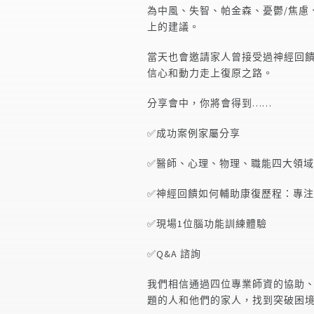
為中風、失智、帕金森、憂鬱
/
焦慮
上的建議。
當天也會邀請家人曾接受過神經回
信心和動力走上復原之路。
分享會中，你將會得到……
✅成功案例家屬分享
✅醫師、心理、物理、職能四大領
✅神經回饋如何輔助康復歷程：專
✅現場1位腦功能訓練體驗
✅
Q&A
諮詢
我們相信通過四位專業師資的協助
題的人和他們的家人，找到突破困