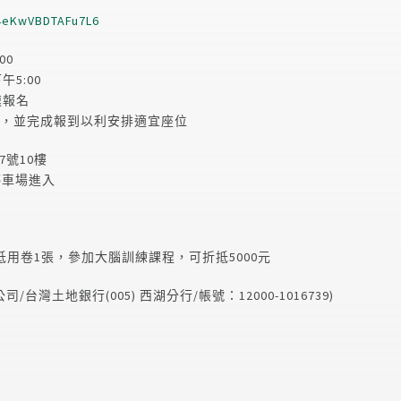
H4eKwVBDTAFu7L6
00
5:00
速報名
報到，並完成報到以利安排適宜座位
7號10樓
停車場進入
用卷1張，參加大腦訓練課程，可折抵5000元
灣土地銀行(005) 西湖分行/帳號：12000-1016739)