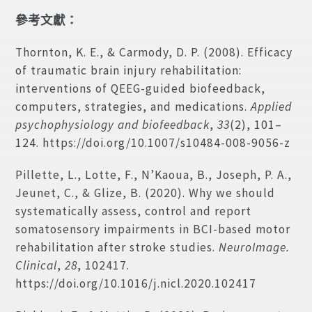
參考文獻：
Thornton, K. E., & Carmody, D. P. (2008). Efficacy
of traumatic brain injury rehabilitation:
interventions of QEEG-guided biofeedback,
computers, strategies, and medications.
Applied
psychophysiology and biofeedback
,
33
(2), 101–
124. https://doi.org/10.1007/s10484-008-9056-z
Pillette, L., Lotte, F., N’Kaoua, B., Joseph, P. A.,
Jeunet, C., & Glize, B. (2020). Why we should
systematically assess, control and report
somatosensory impairments in BCI-based motor
rehabilitation after stroke studies.
NeuroImage.
Clinical
,
28
, 102417.
https://doi.org/10.1016/j.nicl.2020.102417