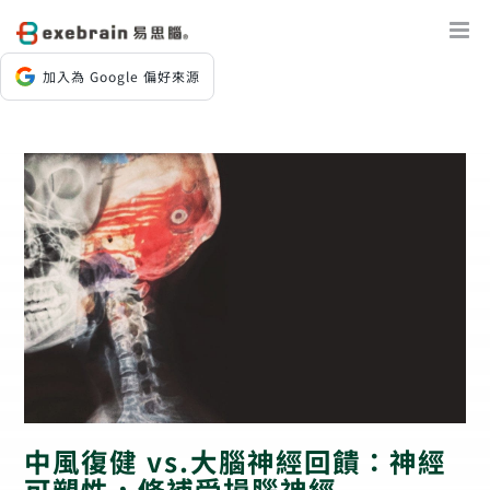
Skip
to
content
加入為 Google 偏好來源
中風復健 vs.大腦神經回饋：神經
可塑性，修補受損腦神經