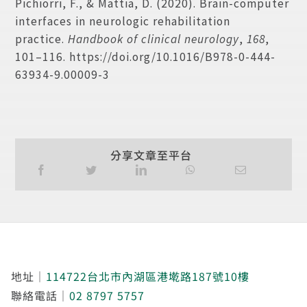
Pichiorri, F., & Mattia, D. (2020). Brain-computer
interfaces in neurologic rehabilitation
practice.
Handbook of clinical neurology
,
168
,
101–116. https://doi.org/10.1016/B978-0-444-
63934-9.00009-3
分享文章至平台
地址｜
114722台北市內湖區港墘路187號10樓
聯絡電話｜
02 8797 5757