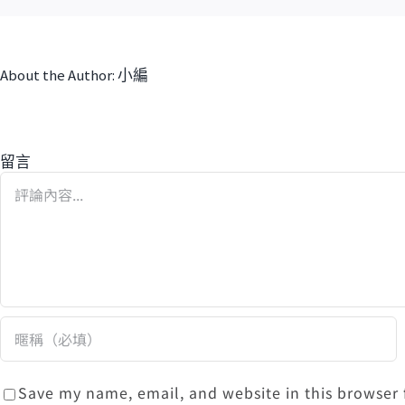
About the Author: 小編
留言
Comment
Save my name, email, and website in this browser 