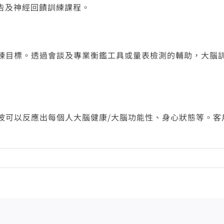
告及神經回饋訓練課程。
首頁
關於我們
線上量測
服務介紹
訓練成
練目標。透過會談及專業衡鑑工具或量表檢測的輔助，大腦
波可以反應出每個人大腦健康/大腦功能性、身心狀態等。客