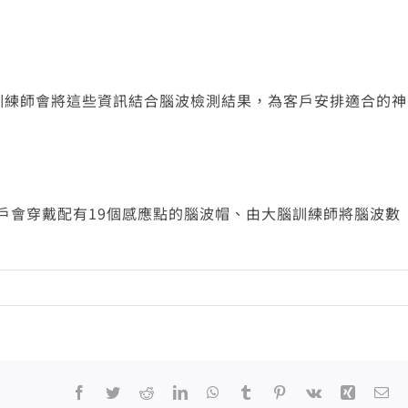
果
最新消息
聯絡我們
繁體中文
English
訓練師會將這些資訊結合腦波檢測結果，為客戶安排適合的神
戶會穿戴配有19個感應點的腦波帽、由大腦訓練師將腦波數
Facebook
Twitter
Reddit
LinkedIn
WhatsApp
Tumblr
Pinterest
Vk
Xing
Em